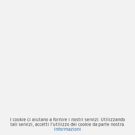
Guida alle taglie
Condizioni d'acquisto
Privacy & Cookie
Pagamenti
Novità
Equipaggiamento
Patch e Distintivi
Forze Armate
I cookie ci aiutano a fornire i nostri servizi. Utilizzando
Collezionismo e Vintage
tali servizi, accetti l'utilizzo dei cookie da parte nostra.
Informazioni