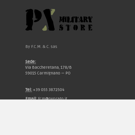
By F.C.M. & C. sas
Sede:
Via Baccheretana, 178/B
59015 Carmignano — PO
Tel:
+39 055 3872504
Email:
fcm@pxprato.it
Chi siamo