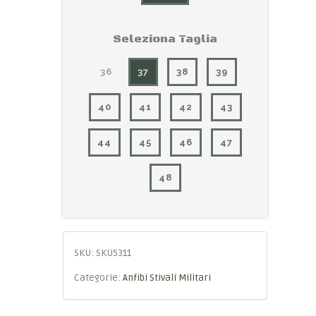
Seleziona Taglia
36
37
38
39
40
41
42
43
44
45
46
47
48
SKU:
SKU5311
Categorie:
Anfibi Stivali Militari