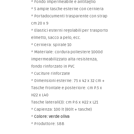
^ Fondo impermeabile e antitaglio
^ 5 ampie tasche esterne con cerniera
^ Portadocumenti trasparente con strap
cm 20 x 9
^ Elastici esterni regolabili per trasporto
elmetto, sacco a pelo, ecc.
^ Cerniera: spirale 10
^ Materiale: cordura poliestere 1000d
impermeabilizzato alta resistenza,
fondo rinforzato in PVC
^ Cuciture rinforzate
^ Dimensioni esterne: 75 x 42 x 32 cm +
Tasche frontale e posteriore: cm P.5 x
H22 x L40
Tasche laterali(3): cm P.6 x H22 x L21
^ Capienza: 100 lt (80lt + tasche)
^
Colore: verde oliva
^ Produttore: SBB