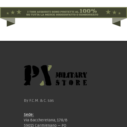
By F.C.M. & C. sas
Sede:
Via Baccheretana, 178/B
59015 Carmignano — PO