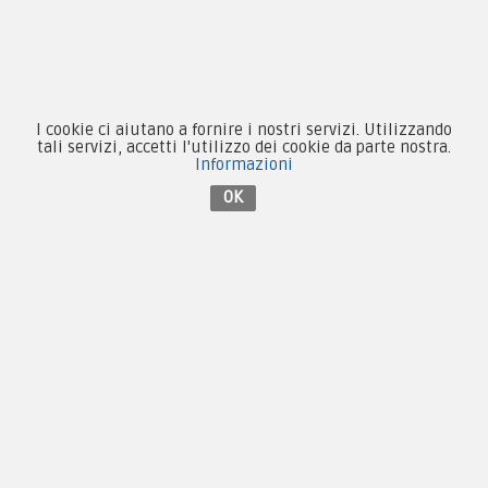
Equipaggiamento
Patch e Distintivi
Forze Armate
I cookie ci aiutano a fornire i nostri servizi. Utilizzando
tali servizi, accetti l'utilizzo dei cookie da parte nostra.
Collezionismo e Vintage
Informazioni
OK
Contattaci su Facebook