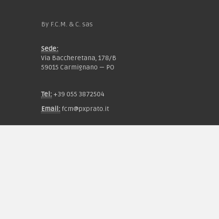
By F.C.M. & C. sas
Sede:
Via Baccheretana, 178/B
59015 Carmignano — PO
Tel:
+39 055 3872504
Email:
fcm@pxprato.it
Chi siamo
Guida alle taglie
Condizioni d'acquisto
Privacy & Cookie