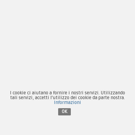
Pagamenti
Novità
Equipaggiamento
Patch e Distintivi
Forze Armate
Collezionismo e Vintage
I cookie ci aiutano a fornire i nostri servizi. Utilizzando
tali servizi, accetti l'utilizzo dei cookie da parte nostra.
Informazioni
OK
Contattaci su Facebook