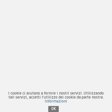
Condizioni d'acquisto
Privacy & Cookie
Pagamenti
Novità
Equipaggiamento
Patch e Distintivi
Forze Armate
Collezionismo e Vintage
I cookie ci aiutano a fornire i nostri servizi. Utilizzando
tali servizi, accetti l'utilizzo dei cookie da parte nostra.
Informazioni
OK