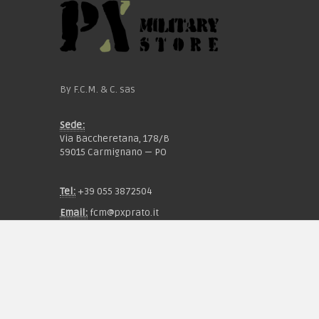
By F.C.M. & C. sas
Sede:
Via Baccheretana, 178/B
59015 Carmignano — PO
Tel:
+39 055 3872504
Email:
fcm@pxprato.it
Chi siamo
Guida alle taglie