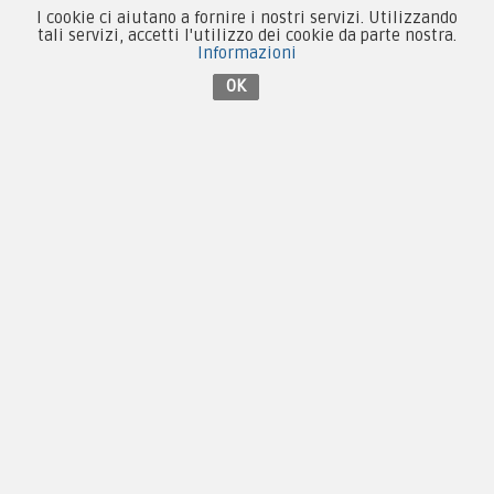
I cookie ci aiutano a fornire i nostri servizi. Utilizzando
tali servizi, accetti l'utilizzo dei cookie da parte nostra.
Informazioni
OK
By F.C.M. & C. sas
Sede:
Via Baccheretana, 178/B
59015 Carmignano — PO
Tel:
+39 055 3872504
Email:
fcm@pxprato.it
Chi siamo
Guida alle taglie