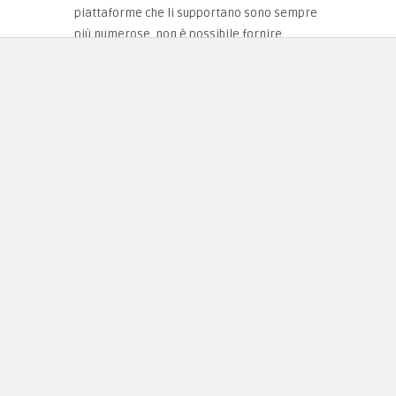
piattaforme che li supportano sono sempre
più numerose, non è possibile fornire
un'unica guida idonea a tutte le versioni di
browser e dispositivi.
Tuttavia i seguenti collegamenti rimandano
ad una ricerca Google con le opportune
parole chiave relative al blocco dei Cookie
per ogni principale browser. Personalizza la
ricerca inserendo la versione del browser
ela piattaforma che utilizzi (PC, MAC, iPhone,
Android, BlackBerry eccetera).
Internet Explorer
Mozilla Firefox
Chrome
Safari