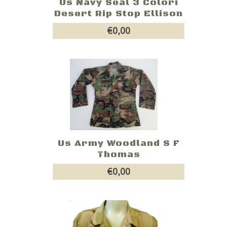
Us Navy Seal 3 Colori
Desert Rip Stop Ellison
€0,00
Us Army Woodland S F
Thomas
€0,00