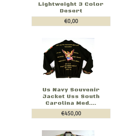
Lightweight 3 Color
Desert
€0,00
Us Navy Souvenir
Jacket Uss South
Carolina Med....
€450,00