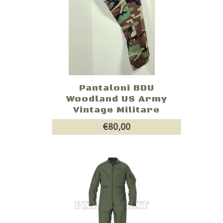
Pantaloni BDU
Woodland US Army
Vintage Militare
€80,00