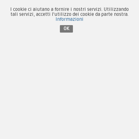
I cookie ci aiutano a fornire i nostri servizi. Utilizzando
Sede:
tali servizi, accetti l'utilizzo dei cookie da parte nostra.
Via Baccheretana, 178/B
Informazioni
59015 Carmignano — PO
OK
Tel:
+39 055 3872504
Email:
fcm@pxprato.it
Chi siamo
Guida alle taglie
Condizioni d'acquisto
Privacy & Cookie
Pagamenti