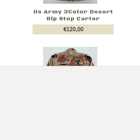
Us Army 3Color Desert
Rip Stop Carter
€120,00
Us Army Shirt Desert 6
colori S.F. Baker
€200,00