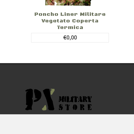
Poncho Liner Militare
Vegetato Coperta
Termica
€0,00
By F.C.M. & C. sas