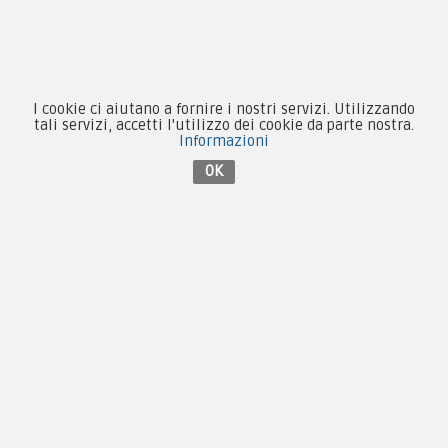
Novità
Equipaggiamento
I cookie ci aiutano a fornire i nostri servizi. Utilizzando
tali servizi, accetti l'utilizzo dei cookie da parte nostra.
Informazioni
Patch e Distintivi
OK
Forze Armate
Collezionismo e Vintage
Contattaci su Facebook