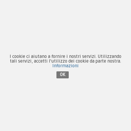
I cookie ci aiutano a fornire i nostri servizi. Utilizzando
tali servizi, accetti l'utilizzo dei cookie da parte nostra.
Informazioni
OK
By F.C.M. & C. sas
Sede:
Via Baccheretana, 178/B
59015 Carmignano — PO
Tel:
+39 055 3872504
Email:
fcm@pxprato.it