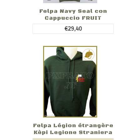
Felpa Navy Seal con
Cappuccio FRUIT
€29,40
Felpa Légion étrangère
Kèpi Legione Straniera