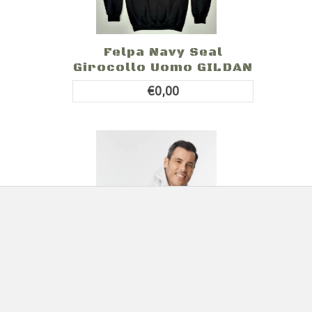
Felpa Navy Seal
Girocollo Uomo GILDAN
€0,00