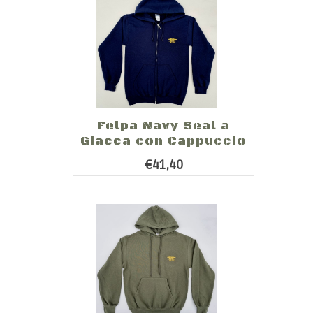
Felpa Navy Seal a
Giacca con Cappuccio
€41,40