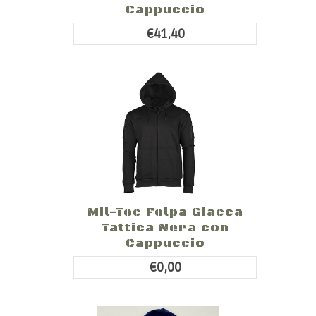
Cappuccio
€41,40
Mil-Tec Felpa Giacca
Tattica Nera con
Cappuccio
€0,00