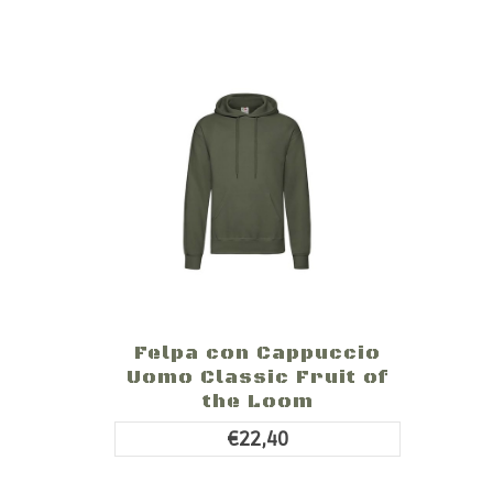
Felpa con Cappuccio
Uomo Classic Fruit of
the Loom
€22,40