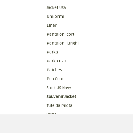
Jacket USA
Uniformi
Liner
Pantaloni corti
Pantaloni lunghi
Parka
Parka H2O
Patches
Pea Coat
Shirt US Navy
Souvenir Jacket
Tute da Pilota
Varie
Vest Jacket
Reenactor