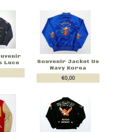
ouvenir
Souvenir Jacket Us
s Luce
Navy Korea
0
€0,00