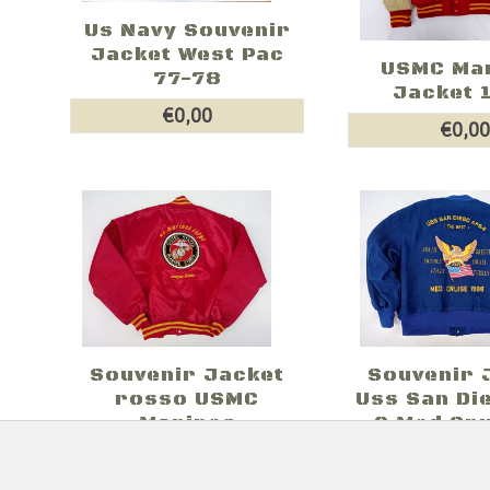
Us Navy Souvenir
Jacket West Pac
USMC Ma
77-78
Jacket 
€0,00
€0,0
Souvenir Jacket
Souvenir 
rosso USMC
Uss San Di
Marines
6 Med Crui
€0,00
€0,0