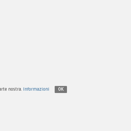
simo
Ultimo
Contattaci su Facebook
parte nostra.
Informazioni
OK