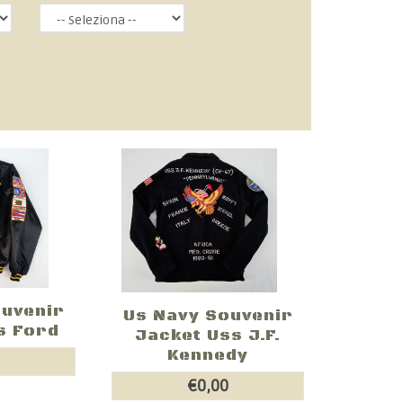
ouvenir
Us Navy Souvenir
s Ford
Jacket Uss J.F.
Kennedy
0
€0,00