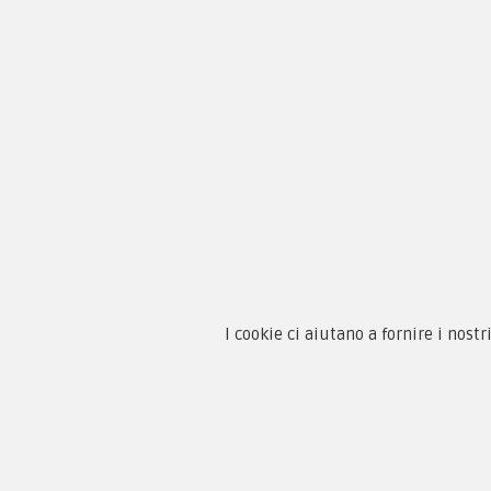
Legione Straniera
Moda Vintage
Vintage Donna
Accessori
Chi 
I cookie ci aiutano a fornire i nostr
Guida
Condi
By F.C.M. & C. sas
Priva
Sede:
Paga
Via Baccheretana, 178/B