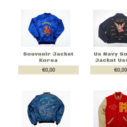
Souvenir Jacket
Us Navy S
Korea
Jacket Us
€0,00
€0,0