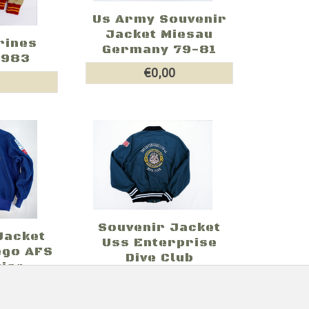
Us Army Souvenir
Jacket Miesau
rines
Germany 79-81
1983
€0,00
0
Souvenir Jacket
Jacket
Uss Enterprise
ego AFS
Dive Club
se ...
€0,00
0