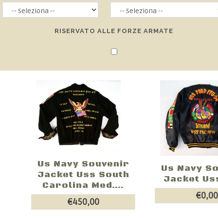
RISERVATO ALLE FORZE ARMATE
Us Navy Souvenir
Us Navy S
Jacket Uss South
Jacket Us
Carolina Med....
€0,0
€450,00