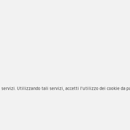
1
2
3
Pros
siamo
Novità
i servizi. Utilizzando tali servizi, accetti l'utilizzo dei cookie da 
 alle taglie
Equipaggiamento
zioni d'acquisto
Patch e Distintivi
cy & Cookie
Forze Armate
menti
Collezionismo e Vintage