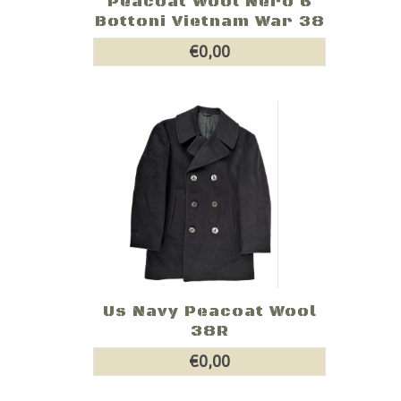
Peacoat Wool Nero 6
Bottoni Vietnam War 38
€0,00
Us Navy Peacoat Wool
38R
€0,00