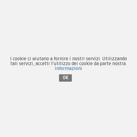
Guida alle taglie
Condizioni d'acquisto
Privacy & Cookie
Pagamenti
I cookie ci aiutano a fornire i nostri servizi. Utilizzando
tali servizi, accetti l'utilizzo dei cookie da parte nostra.
Informazioni
Novità
OK
Equipaggiamento
Patch e Distintivi
Forze Armate
Collezionismo e Vintage