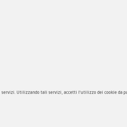
siamo
Novità
 alle taglie
Equipaggiamento
i servizi. Utilizzando tali servizi, accetti l'utilizzo dei cookie da 
zioni d'acquisto
Patch e Distintivi
cy & Cookie
Forze Armate
menti
Collezionismo e Vintage