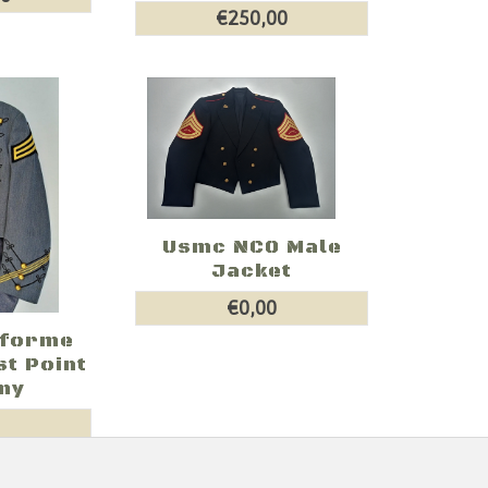
€250,00
Usmc NCO Male
Jacket
€0,00
iforme
t Point
my
0