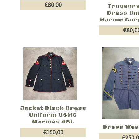
€80,00
Trousers
Dress Un
Marine Cor
€80,0
Jacket Black Dress
Uniform USMC
Marines 48L
Dress Wes
€150,00
€250,