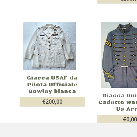
Giacca USAF da
Pilota Ufficiale
Bowley bianca
Giacca Un
€200,00
Cadetto Wes
Us Ar
€0,0