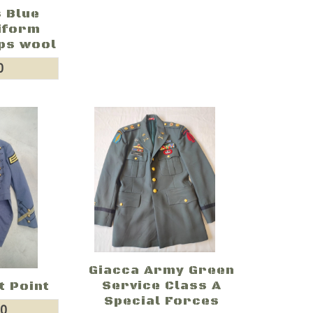
 Blue
iform
ps wool
0
Giacca Army Green
Service Class A
t Point
Special Forces
00