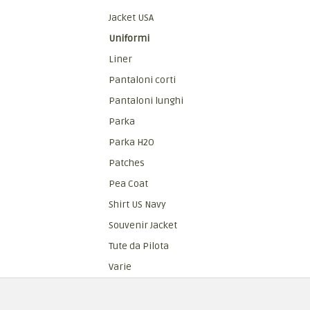
Jacket USA
Uniformi
Liner
Pantaloni corti
Pantaloni lunghi
Parka
Parka H2O
Patches
Pea Coat
Shirt US Navy
Souvenir Jacket
Tute da Pilota
Varie
Vest Jacket
Reenactor