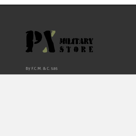
By F.C.M. & C. sas
Sede:
Via Baccheretana, 178/B
59015 Carmignano — PO
Tel:
+39 055 3872504
Email:
fcm@pxprato.it