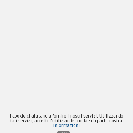
Chi siamo
Guida alle taglie
Condizioni d'acquisto
Privacy & Cookie
Pagamenti
Novità
Equipaggiamento
I cookie ci aiutano a fornire i nostri servizi. Utilizzando
Patch e Distintivi
tali servizi, accetti l'utilizzo dei cookie da parte nostra.
Informazioni
Forze Armate