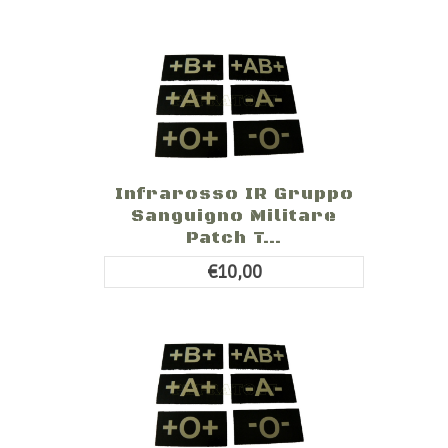
Infrarosso IR Gruppo
Sanguigno Militare
Patch T...
€10,00