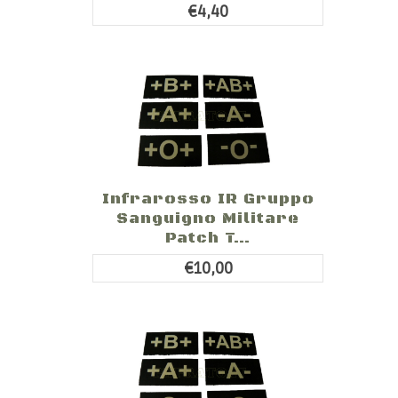
€4,40
Infrarosso IR Gruppo
Sanguigno Militare
Patch T...
€10,00