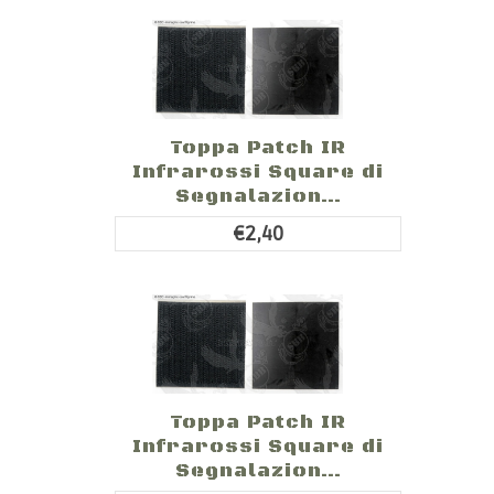
Toppa Patch IR
Infrarossi Square di
Segnalazion...
€2,40
Toppa Patch IR
Infrarossi Square di
Segnalazion...