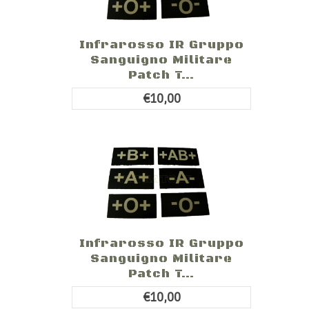
Infrarosso IR Gruppo
Sanguigno Militare
Patch T...
€10,00
Infrarosso IR Gruppo
Sanguigno Militare
Patch T...
€10,00