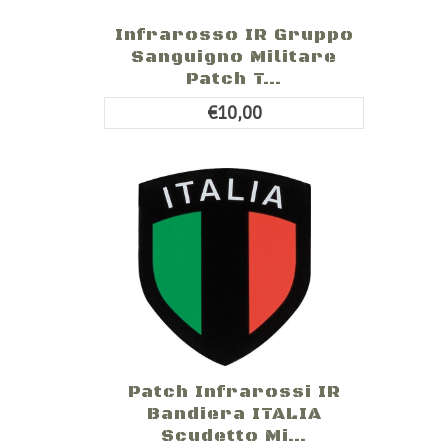
Infrarosso IR Gruppo
Sanguigno Militare
Patch T...
€10,00
Patch Infrarossi IR
Bandiera ITALIA
Scudetto Mi...