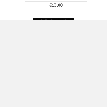
€13,00
Patch Infrarossi IR
Bandiera ITALIA
Militare Re...
€16,50