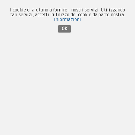
Condizioni d'acquisto
I cookie ci aiutano a fornire i nostri servizi. Utilizzando
tali servizi, accetti l'utilizzo dei cookie da parte nostra.
Informazioni
Privacy & Cookie
OK
Pagamenti
Novità
Equipaggiamento
Patch e Distintivi
Forze Armate
Collezionismo e Vintage