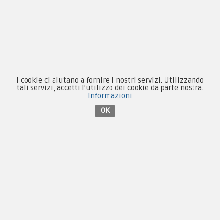
Condizioni d'acquisto
Privacy & Cookie
Pagamenti
I cookie ci aiutano a fornire i nostri servizi. Utilizzando
tali servizi, accetti l'utilizzo dei cookie da parte nostra.
Informazioni
Novità
OK
Equipaggiamento
Patch e Distintivi
Forze Armate
Collezionismo e Vintage