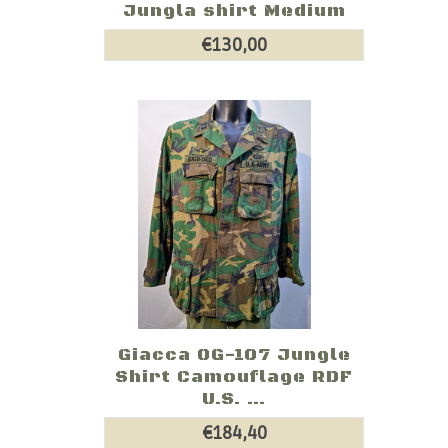
Jungla shirt Medium
€130,00
Giacca OG-107 Jungle
Shirt Camouflage RDF
U.S. ...
€184,40