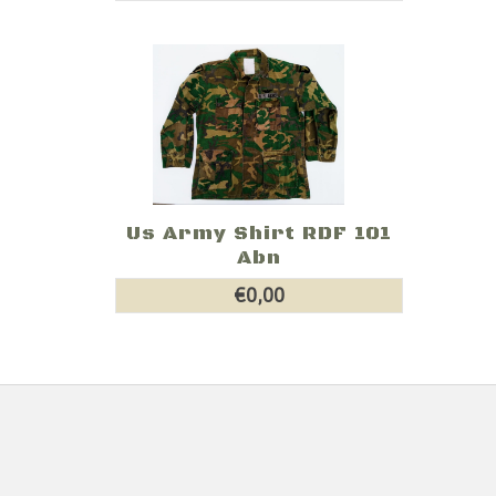
Us Army Shirt RDF 101
Abn
€0,00