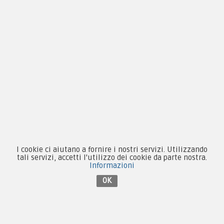
Tel:
+39 055 3872504
Email:
fcm@pxprato.it
Chi siamo
Guida alle taglie
Condizioni d'acquisto
I cookie ci aiutano a fornire i nostri servizi. Utilizzando
Privacy & Cookie
tali servizi, accetti l'utilizzo dei cookie da parte nostra.
Informazioni
Pagamenti
OK
Novità