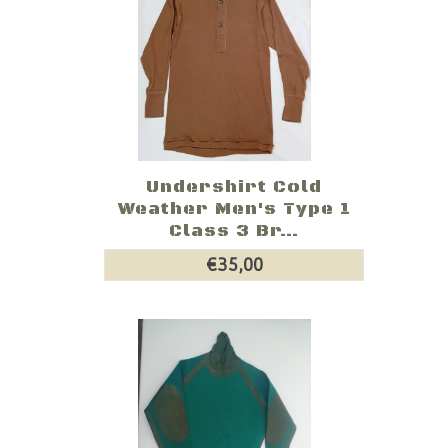
Undershirt Cold
Weather Men's Type 1
Class 3 Br...
€35,00