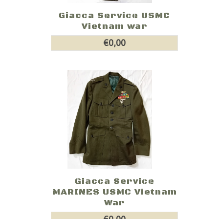
Giacca Service USMC
Vietnam war
€0,00
Giacca Service
MARINES USMC Vietnam
War