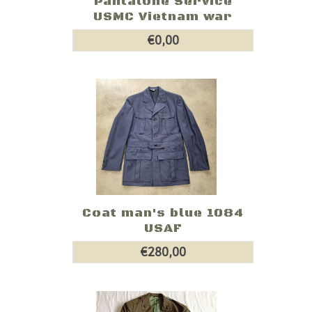
Pantalone Service
USMC Vietnam war
€0,00
Coat man's blue 1084
USAF
€280,00