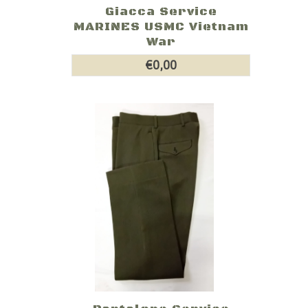
Giacca Service
MARINES USMC Vietnam
War
€0,00