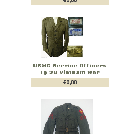
€0,00
USMC Service Officers
Tg 38 Vietnam War
€0,00