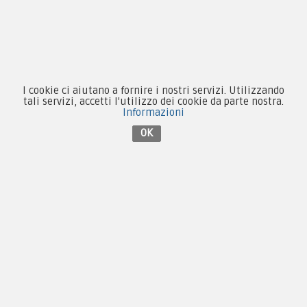
By F.C.M. & C. sas
I cookie ci aiutano a fornire i nostri servizi. Utilizzando
tali servizi, accetti l'utilizzo dei cookie da parte nostra.
Sede:
Informazioni
Via Baccheretana, 178/B
OK
59015 Carmignano — PO
Tel:
+39 055 3872504
Email:
fcm@pxprato.it
Chi siamo
Guida alle taglie