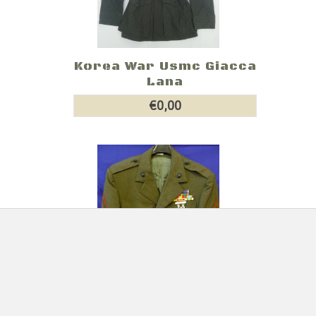
Korea War Usmc Giacca
Lana
€0,00