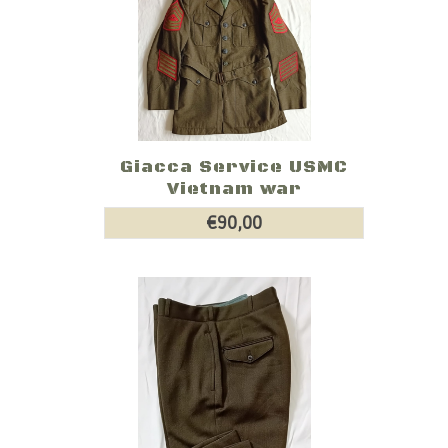
Giacca Service USMC
Vietnam war
€90,00