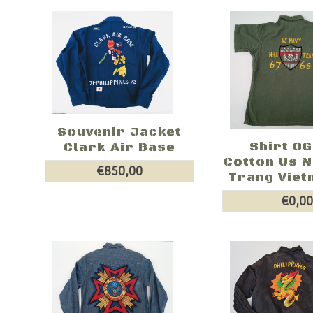
Souvenir Jacket
Shirt OG
Clark Air Base
Cotton Us 
€850,00
Trang Vietn
€0,0