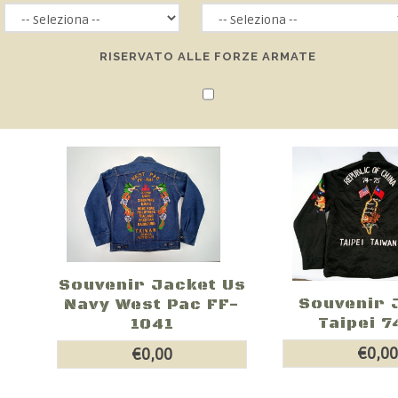
RISERVATO ALLE FORZE ARMATE
Souvenir Jacket Us
Souvenir 
Navy West Pac FF-
Taipei 7
1041
€0,0
€0,00