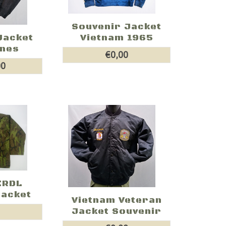
Souvenir Jacket
Vietnam 1965
Jacket
ines
€0,00
00
ERDL
jacket
Vietnam Veteran
Jacket Souvenir
0