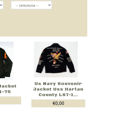
Us Navy Souvenir
Jacket
Jacket Uss Harlan
4-75
County LST-1...
0
€0,00