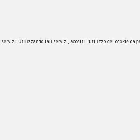
i servizi. Utilizzando tali servizi, accetti l'utilizzo dei cookie da 
siamo
Novità
 alle taglie
Equipaggiamento
zioni d'acquisto
Patch e Distintivi
cy & Cookie
Forze Armate
menti
Collezionismo e Vintage