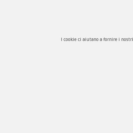
I cookie ci aiutano a fornire i nostr
Chi 
Guida
Condi
By F.C.M. & C. sas
Priva
Sede:
Paga
Via Baccheretana, 178/B
59015 Carmignano — PO
Tel:
+39 055 3872504
Email:
fcm@pxprato.it