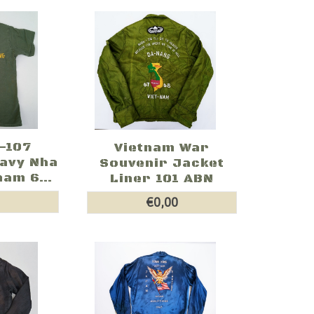
-107
Vietnam War
Navy Nha
Souvenir Jacket
am 6...
Liner 101 ABN
0
€0,00