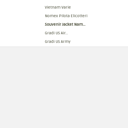
Vietnam Varie
Nomex Pilota Elicotteri
Souvenir Jacket Nam...
Gradi US Air...
Gradi US Army
Gradi US Navy
Patches Anni 60/70
Patches Country Made
1980- Ad Oggi
Reenactor
Legione Straniera
Moda Vintage
Vintage Donna
Accessori