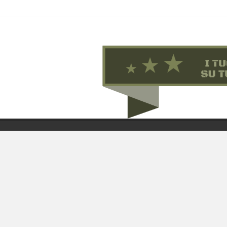
Chi 
Guida
Condi
By F.C.M. & C. sas