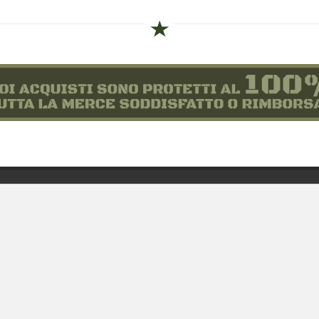
siamo
Novità
 alle taglie
Equipaggiamento
zioni d'acquisto
Patch e Distintivi