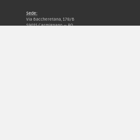
Sede:
Via Baccheretana, 178/B
59015 Carmignano — PO
Tel:
+39 055 3872504
Email:
fcm@pxprato.it
Chi siamo
Guida alle taglie
Condizioni d'acquisto
Privacy & Cookie
Pagamenti