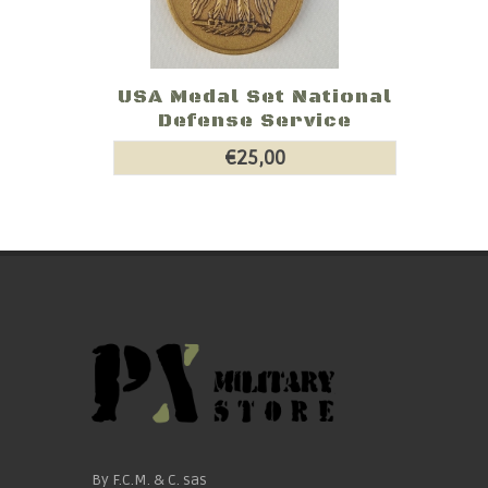
USA Medal Set National
Defense Service
€25,00
By F.C.M. & C. sas