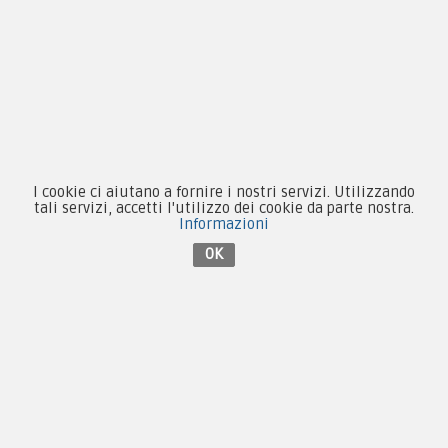
Novità
Equipaggiamento
Patch e Distintivi
I cookie ci aiutano a fornire i nostri servizi. Utilizzando
Forze Armate
tali servizi, accetti l'utilizzo dei cookie da parte nostra.
Informazioni
Collezionismo e Vintage
OK
Contattaci su Facebook