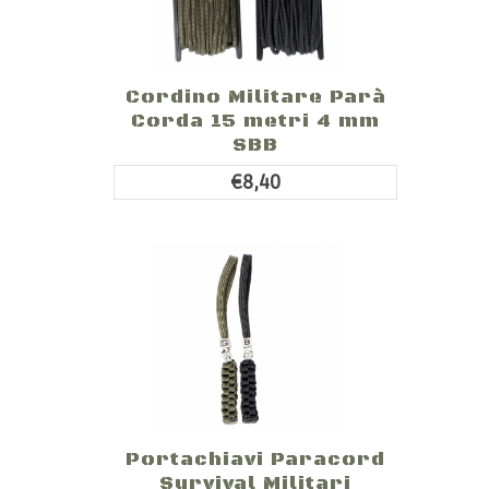
Cordino Militare Parà
Corda 15 metri 4 mm
SBB
€8,40
Portachiavi Paracord
Survival Militari