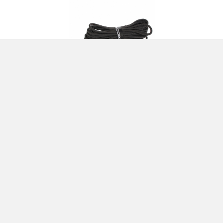
Matassa Corda Statica
Diametro 9mm 20mt
TENDON
€59,40