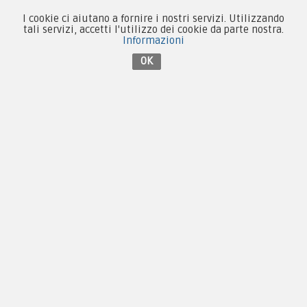
Condizioni d'acquisto
I cookie ci aiutano a fornire i nostri servizi. Utilizzando
tali servizi, accetti l'utilizzo dei cookie da parte nostra.
Privacy & Cookie
Informazioni
OK
Pagamenti
Novità
Equipaggiamento
Patch e Distintivi
Forze Armate
Collezionismo e Vintage