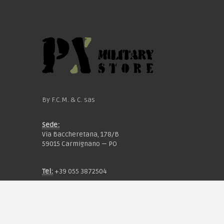
By F.C.M. & C. sas
Sede:
Via Baccheretana, 178/B
59015 Carmignano — PO
Tel:
+39 055 3872504
Email:
fcm@pxprato.it