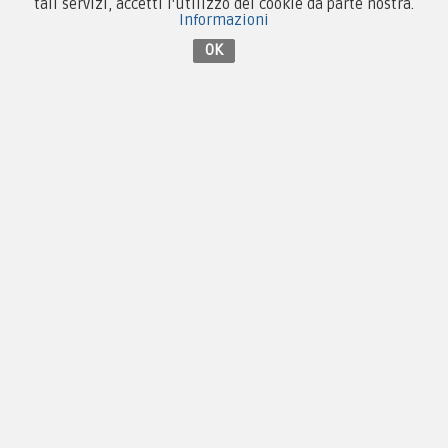
tali servizi, accetti l'utilizzo dei cookie da parte nostra.
Informazioni
OK
Contattaci su Facebook