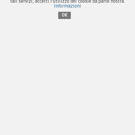
tali servizi, accetti l'utilizzo dei cookie da parte nostra.
Via Baccheretana, 178/B
Informazioni
59015 Carmignano — PO
OK
Tel:
+39 055 3872504
Email:
fcm@pxprato.it
Chi siamo
Guida alle taglie
Condizioni d'acquisto
Privacy & Cookie
Pagamenti