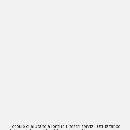
1
2
3
4
5
…
Prossimo
Ultimo
By F.C.M. & C. sas
I cookie ci aiutano a fornire i nostri servizi. Utilizzando
Sede: