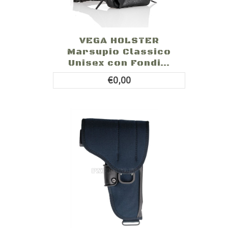
VEGA HOLSTER
Marsupio Classico
Unisex con Fondi...
€0,00