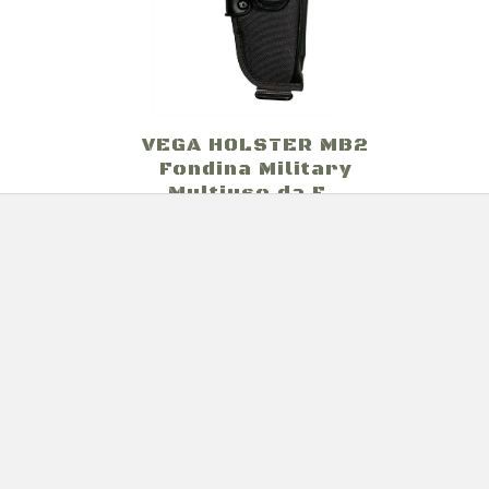
VEGA HOLSTER MB2
Fondina Military
Multiuso da F...
€0,00