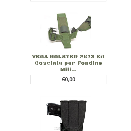
VEGA HOLSTER 2K13 Kit
Cosciale per Fondine
Mili...
€0,00