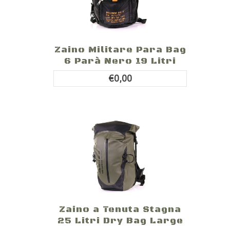
Zaino Militare Para Bag
6 Parà Nero 19 Litri
€0,00
Zaino a Tenuta Stagna
25 Litri Dry Bag Large