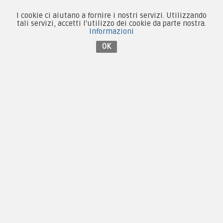
Chi siamo
I cookie ci aiutano a fornire i nostri servizi. Utilizzando
tali servizi, accetti l'utilizzo dei cookie da parte nostra.
Informazioni
Guida alle taglie
OK
Condizioni d'acquisto
Privacy & Cookie
Pagamenti
Novità
Equipaggiamento
Patch e Distintivi
Forze Armate
Collezionismo e Vintage