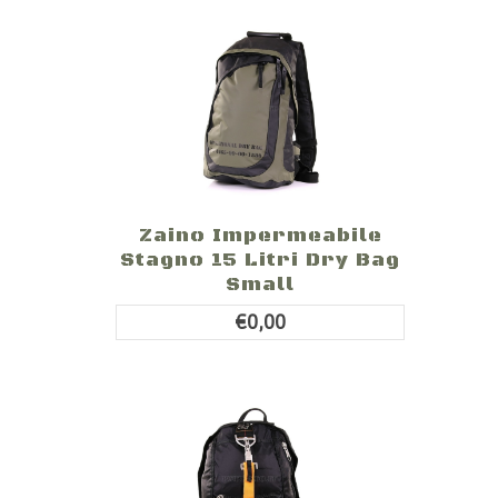
Zaino Impermeabile
Stagno 15 Litri Dry Bag
Small
€0,00