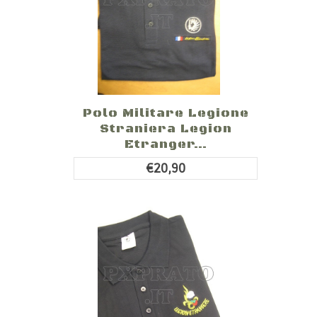
Polo Militare Legione
Straniera Legion
Etranger...
€20,90