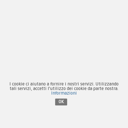
€25,40
I cookie ci aiutano a fornire i nostri servizi. Utilizzando
By F.C.M. & C. sas
tali servizi, accetti l'utilizzo dei cookie da parte nostra.
Informazioni
Sede:
OK
Via Baccheretana, 178/B
59015 Carmignano — PO
Tel:
+39 055 3872504