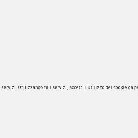
siamo
Novità
 alle taglie
Equipaggiamento
zioni d'acquisto
Patch e Distintivi
cy & Cookie
Forze Armate
i servizi. Utilizzando tali servizi, accetti l'utilizzo dei cookie da 
menti
Collezionismo e Vintage