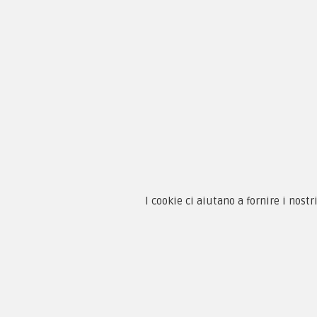
Chi 
Guida
Condi
By F.C.M. & C. sas
Priva
I cookie ci aiutano a fornire i nostr
Sede:
Paga
Via Baccheretana, 178/B
59015 Carmignano — PO
Tel:
+39 055 3872504
Email:
fcm@pxprato.it