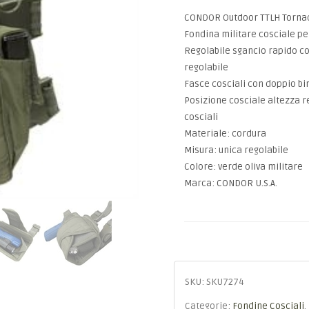
CONDOR Outdoor TTLH Tornado
Fondina militare cosciale per
Regolabile sgancio rapido con
regolabile
Fasce cosciali con doppio bin
Posizione cosciale altezza r
cosciali
Materiale: cordura
Misura: unica regolabile
Colore: verde oliva militare
Marca: CONDOR U.S.A.
SKU:
SKU7274
Categorie:
Fondine Cosciali
,