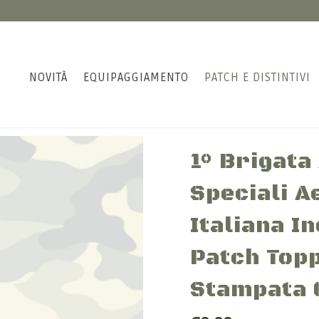
NOVITÀ
EQUIPAGGIAMENTO
PATCH E DISTINTIVI
1° Brigata
Speciali A
Italiana I
Patch Top
Stampata 