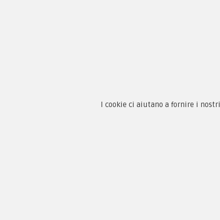
Chi 
Guida
Condi
By F.C.M. & C. sas
Priva
Sede:
I cookie ci aiutano a fornire i nostr
Paga
Via Baccheretana, 178/B
59015 Carmignano — PO
Tel:
+39 055 3872504
Email:
fcm@pxprato.it