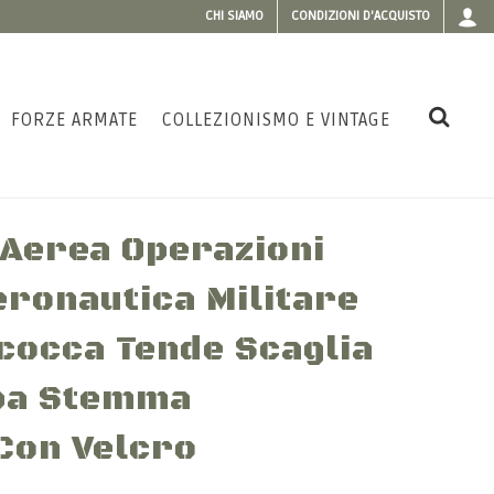
CHI SIAMO
CONDIZIONI D'ACQUISTO
FORZE ARMATE
COLLEZIONISMO E VINTAGE
 Aerea Operazioni
eronautica Militare
ncocca Tende Scaglia
pa Stemma
Con Velcro