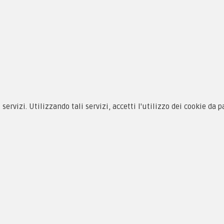
siamo
Novità
 alle taglie
Equipaggiamento
zioni d'acquisto
Patch e Distintivi
cy & Cookie
Forze Armate
i servizi. Utilizzando tali servizi, accetti l'utilizzo dei cookie da 
menti
Collezionismo e Vintage