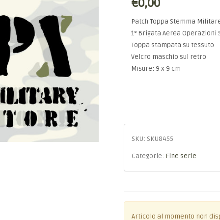
€0,00
Patch Toppa Stemma Militar
1° Brigata Aerea Operazioni 
Toppa stampata su tessuto
Velcro maschio sul retro
Misure: 9 x 9 cm
SKU:
SKU8455
Categorie:
Fine serie
Articolo al momento non dis