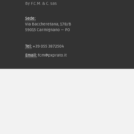
By F.C.M. & C. sas
Sede:
Via Baccheretana, 178/B
59015 Carmignano — PO
Tel:
+39 055 3872504
Email:
fcm@pxprato.it
Chi siamo
Guida alle taglie
Condizioni d'acquisto
Privacy & Cookie
Pagamenti