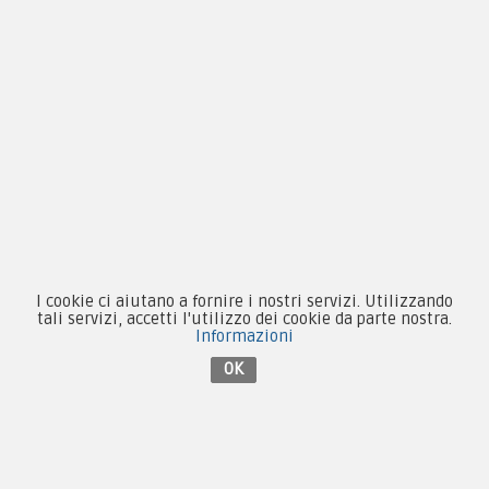
Novità
Equipaggiamento
Patch e Distintivi
Forze Armate
Collezionismo e Vintage
I cookie ci aiutano a fornire i nostri servizi. Utilizzando
tali servizi, accetti l'utilizzo dei cookie da parte nostra.
Informazioni
OK
Contattaci su Facebook