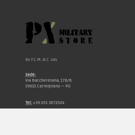
By F.C.M. & C. sas
Sede:
Via Baccheretana, 178/B
59015 Carmignano — PO
Tel:
+39 055 3872504
Email:
fcm@pxprato.it