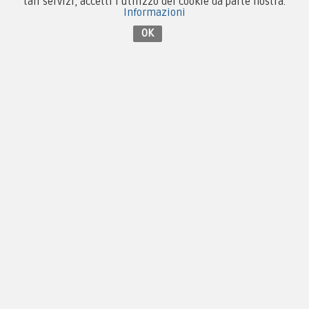
tali servizi, accetti l'utilizzo dei cookie da parte nostra.
Informazioni
OK
Contattaci su Facebook