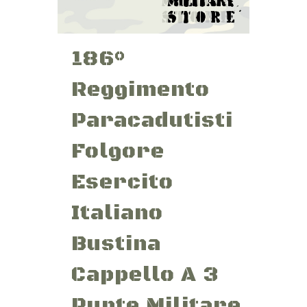
186°
Reggimento
Paracadutisti
Folgore
Esercito
Italiano
Bustina
Cappello A 3
Punte Militare