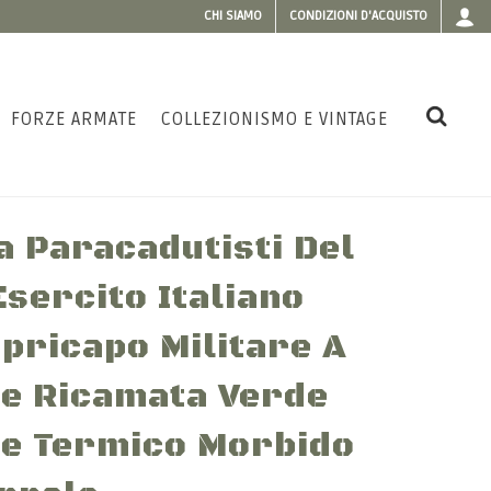
CHI SIAMO
CONDIZIONI D'ACQUISTO
FORZE ARMATE
COLLEZIONISMO E VINTAGE
a Paracadutisti Del
Esercito Italiano
pricapo Militare A
te Ricamata Verde
ile Termico Morbido