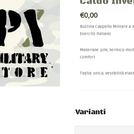
Caldo Inv
€0,00
Bustina Cappello Militare a 
Esercito Italiano
Materiale: pile, termico mor
comfort
Taglia: unica, vestibilità elas
Varianti