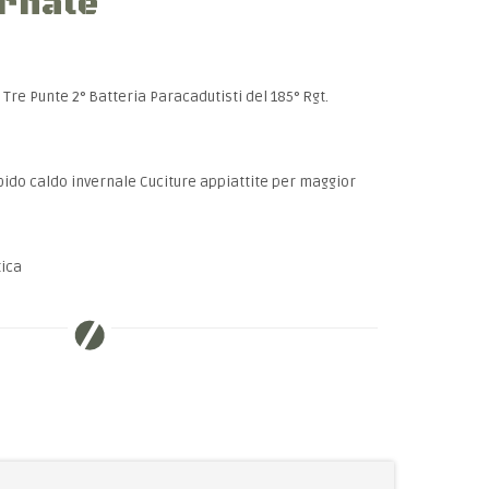
ernale
3 Tre Punte
2° Batteria Paracadutisti del 185° Rgt.
bido caldo invernale
Cuciture appiattite per maggior
tica