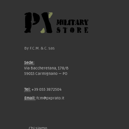
By F.C.M. & C. sas
Sede:
Via Baccheretana, 178/B
59015 Carmignano — PO
Tel:
+39 055 3872504
Email:
fcm@pxprato.it
Chi siamo