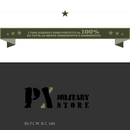
By F.C.M. & C. sas