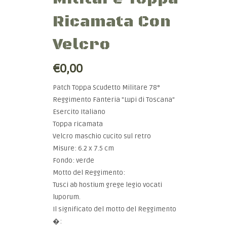
Ricamata Con
Velcro
€0,00
Patch Toppa Scudetto Militare 78°
Reggimento Fanteria "Lupi di Toscana"
Esercito Italiano
Toppa ricamata
Velcro maschio cucito sul retro
Misure: 6.2 x 7.5 cm
Fondo: verde
Motto del Reggimento:
Tusci ab hostium grege legio vocati
luporum.
Il significato del motto del Reggimento
�: