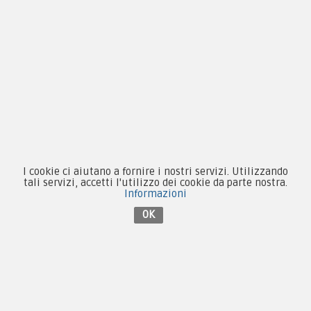
Novità
Equipaggiamento
Patch e Distintivi
Forze Armate
Collezionismo e Vintage
I cookie ci aiutano a fornire i nostri servizi. Utilizzando
tali servizi, accetti l'utilizzo dei cookie da parte nostra.
Informazioni
OK
Contattaci su Facebook