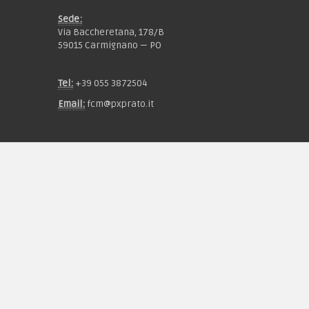
Sede:
Via Baccheretana, 178/B
59015 Carmignano — PO
Tel:
+39 055 3872504
Email:
fcm@pxprato.it
Chi siamo
Guida alle taglie
Condizioni d'acquisto
Privacy & Cookie
Pagamenti