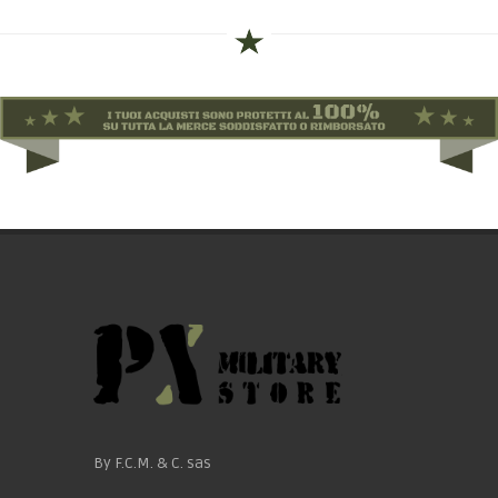
By F.C.M. & C. sas