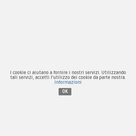
Novità
Equipaggiamento
Patch e Distintivi
Forze Armate
Collezionismo e Vintage
I cookie ci aiutano a fornire i nostri servizi. Utilizzando
tali servizi, accetti l'utilizzo dei cookie da parte nostra.
Informazioni
OK
Contattaci su Facebook