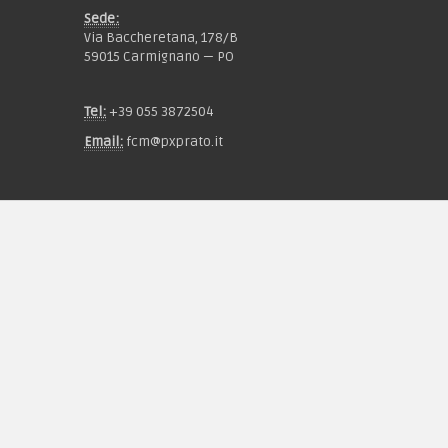
Sede:
Via Baccheretana, 178/B
59015 Carmignano — PO
Tel:
+39 055 3872504
Email:
fcm@pxprato.it
Chi siamo
Guida alle taglie
Condizioni d'acquisto
Privacy & Cookie
Pagamenti