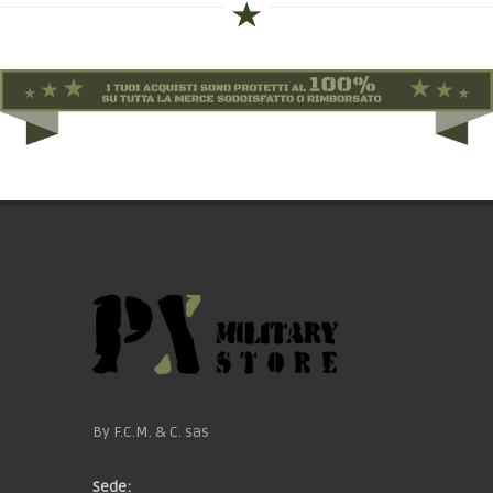
By F.C.M. & C. sas
Sede: