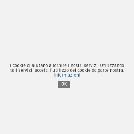
Novità
Equipaggiamento
Patch e Distintivi
Forze Armate
Collezionismo e Vintage
I cookie ci aiutano a fornire i nostri servizi. Utilizzando
tali servizi, accetti l'utilizzo dei cookie da parte nostra.
Informazioni
OK
Contattaci su Facebook