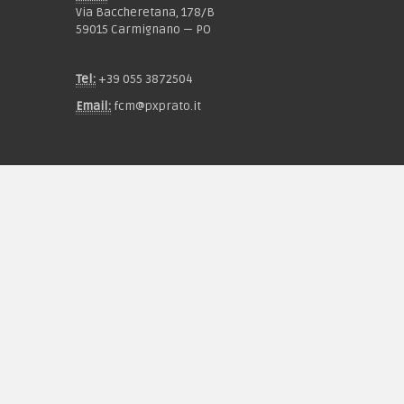
Via Baccheretana, 178/B
59015 Carmignano — PO
Tel:
+39 055 3872504
Email:
fcm@pxprato.it
Chi siamo
Guida alle taglie
Condizioni d'acquisto
Privacy & Cookie
Pagamenti