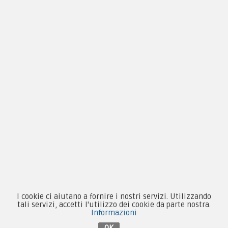
Privacy & Cookie
Pagamenti
Novità
Equipaggiamento
Patch e Distintivi
Forze Armate
Collezionismo e Vintage
I cookie ci aiutano a fornire i nostri servizi. Utilizzando
tali servizi, accetti l'utilizzo dei cookie da parte nostra.
Informazioni
Contattaci su Facebook