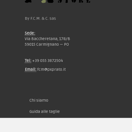
By F.C.M. & C. sas
Sede:
Via Baccheretana, 178/B
59015 Carmignano — PO
Tel:
+39 055 3872504
Email:
fcm@pxprato.it
Chi siamo
Guida alle taglie
Condizioni d'acquisto