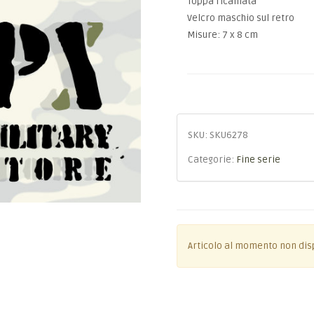
Toppa ricamata
Velcro maschio sul retro
Misure: 7 x 8 cm
SKU:
SKU6278
Categorie:
Fine serie
Articolo al momento non dis