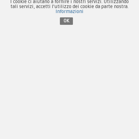
I cookie ci aiutano a fornire i nostri servizi. Utilizzando
Patch e Distintivi
tali servizi, accetti l'utilizzo dei cookie da parte nostra.
Informazioni
Forze Armate
OK
Collezionismo e Vintage
Contattaci su Facebook