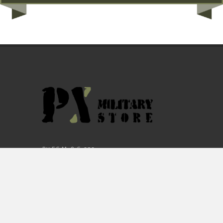
By F.C.M. & C. sas
Sede:
Via Baccheretana, 178/B
59015 Carmignano — PO
Tel:
+39 055 3872504