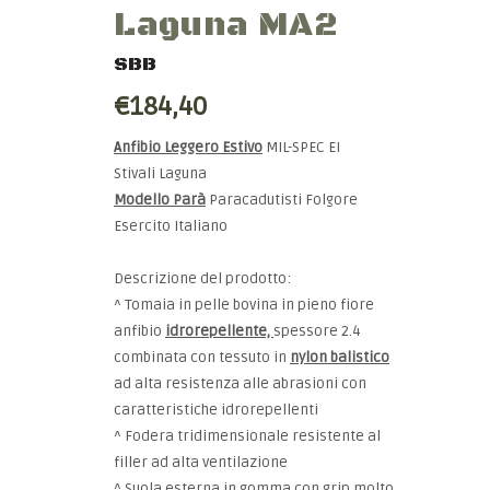
Laguna MA2
SBB
€184,40
Anfibio Leggero Estivo
MIL-SPEC EI
Stivali Laguna
Modello Parà
Paracadutisti Folgore
Esercito Italiano
Descrizione del prodotto:
^ Tomaia in pelle bovina in pieno fiore
anfibio
idrorepellente,
spessore 2.4
combinata con tessuto in
nylon balistico
ad alta resistenza alle abrasioni con
caratteristiche idrorepellenti
^ Fodera tridimensionale resistente al
filler ad alta ventilazione
^ Suola esterna in gomma con grip molto