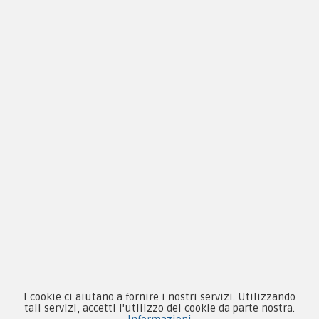
Condizioni d'acquisto
Privacy & Cookie
Pagamenti
Novità
Equipaggiamento
Patch e Distintivi
Forze Armate
Collezionismo e Vintage
I cookie ci aiutano a fornire i nostri servizi. Utilizzando
tali servizi, accetti l'utilizzo dei cookie da parte nostra.