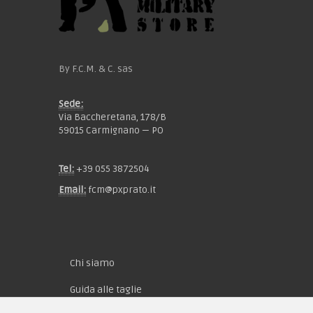
By F.C.M. & C. sas
Sede:
Via Baccheretana, 178/B
59015 Carmignano — PO
Tel:
+39 055 3872504
Email:
fcm@pxprato.it
Chi siamo
Guida alle taglie