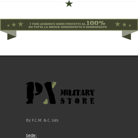
By F.C.M. & C. sas
Sede: