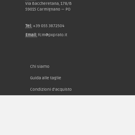
Via Baccheretana, 178/B
59015 Carmignano — PO
Tel:
+39 055 3872504
Email:
fcm@pxprato.it
Chi siamo
Guida alle taglie
Condizioni d'acquisto
Privacy & Cookie
Pagamenti