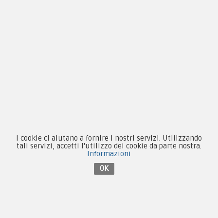
Novità
Equipaggiamento
Patch e Distintivi
Forze Armate
Collezionismo e Vintage
I cookie ci aiutano a fornire i nostri servizi. Utilizzando
tali servizi, accetti l'utilizzo dei cookie da parte nostra.
Contattaci su Facebook
Informazioni
OK