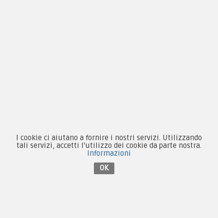
Novità
Equipaggiamento
Patch e Distintivi
Forze Armate
Collezionismo e Vintage
I cookie ci aiutano a fornire i nostri servizi. Utilizzando
tali servizi, accetti l'utilizzo dei cookie da parte nostra.
Contattaci su Facebook
Informazioni
OK