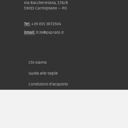
Via Baccheretana, 178/B
59015 Carmignano — PO
Tel:
+39 055 3872504
Email:
fcm@pxprato.it
Chi siamo
Guida alle taglie
Condizioni d'acquisto
Privacy & Cookie
Pagamenti