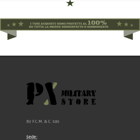
By F.C.M. & C. sas
Sede: