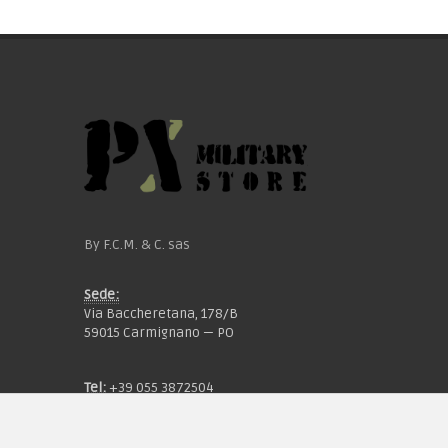
By F.C.M. & C. sas
Sede:
Via Baccheretana, 178/B
59015 Carmignano — PO
Tel:
+39 055 3872504
Email:
fcm@pxprato.it