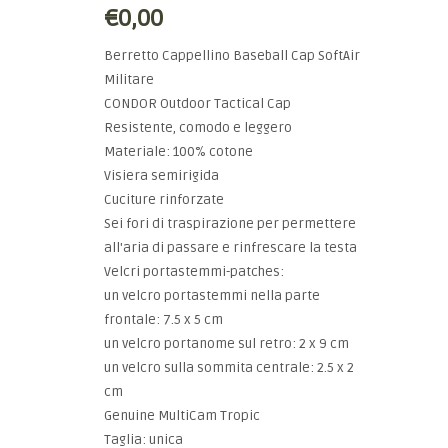
€0,00
Berretto Cappellino Baseball Cap SoftAir
Militare
CONDOR Outdoor Tactical Cap
Resistente, comodo e leggero
Materiale: 100% cotone
Visiera semirigida
Cuciture rinforzate
Sei fori di traspirazione per permettere
all'aria di passare e rinfrescare la testa
Velcri portastemmi-patches:
un velcro portastemmi nella parte
frontale: 7.5 x 5 cm
un velcro portanome sul retro: 2 x 9 cm
un velcro sulla sommita centrale: 2.5 x 2
cm
Genuine MultiCam Tropic
Taglia: unica