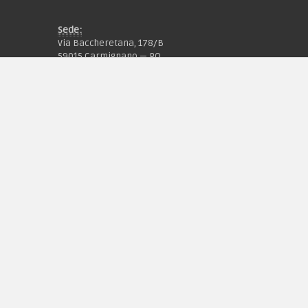
Sede:
Via Baccheretana, 178/B
59015 Carmignano — PO
Tel:
+39 055 3872504
Email:
fcm@pxprato.it
Chi siamo
Guida alle taglie
Condizioni d'acquisto
Privacy & Cookie
Pagamenti