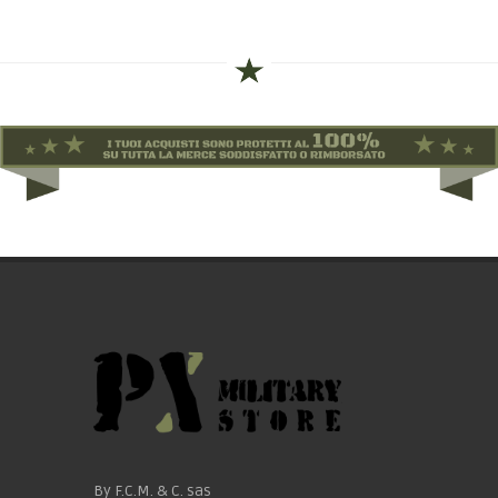
By F.C.M. & C. sas