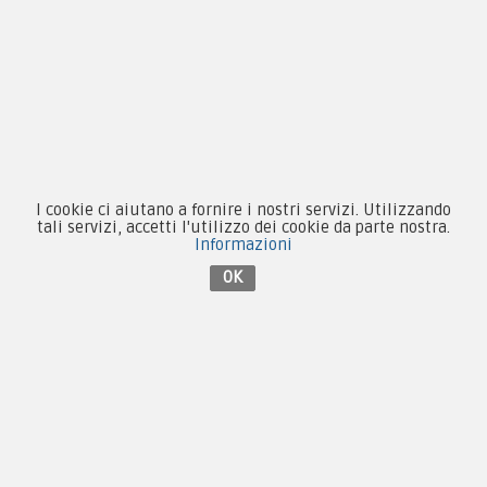
Novità
Equipaggiamento
Patch e Distintivi
I cookie ci aiutano a fornire i nostri servizi. Utilizzando
Forze Armate
tali servizi, accetti l'utilizzo dei cookie da parte nostra.
Informazioni
Collezionismo e Vintage
OK
Contattaci su Facebook