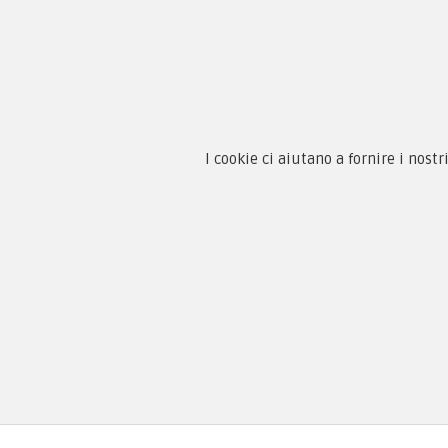
Chi 
Guida
Condi
By F.C.M. & C. sas
Priva
I cookie ci aiutano a fornire i nostr
Sede:
Paga
Via Baccheretana, 178/B
59015 Carmignano — PO
Tel:
+39 055 3872504
Email:
fcm@pxprato.it
Copyright © 2005-2018
PX Military Store
By F.C.M. & C. s