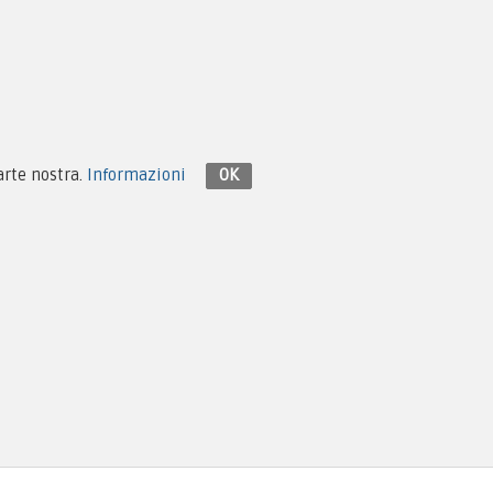
Contattaci su Facebook
parte nostra.
Informazioni
OK
Design e Hosting:
Monema