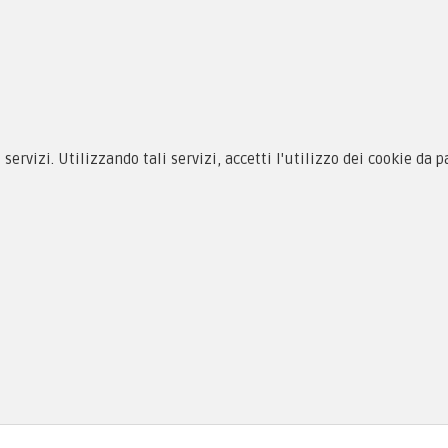
siamo
Novità
 alle taglie
Equipaggiamento
zioni d'acquisto
Patch e Distintivi
cy & Cookie
Forze Armate
i servizi. Utilizzando tali servizi, accetti l'utilizzo dei cookie da 
menti
Collezionismo e Vintage
as, PI 01704000973