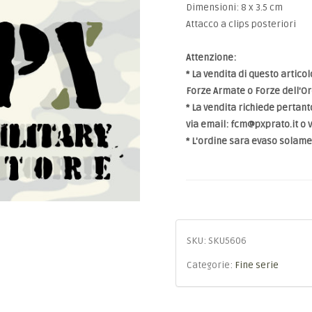
Dimensioni: 8 x 3.5 cm
Attacco a clips posteriori
Attenzione:
* La vendita di questo artico
Forze Armate o Forze dell'O
* La vendita richiede pertanto
via email:
fcm@pxprato.it
o v
* L'ordine sara evaso solam
SKU:
SKU5606
Categorie:
Fine serie