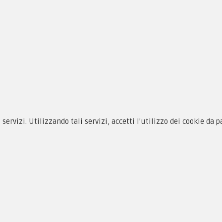
siamo
Novità
 alle taglie
Equipaggiamento
zioni d'acquisto
Patch e Distintivi
i servizi. Utilizzando tali servizi, accetti l'utilizzo dei cookie da 
cy & Cookie
Forze Armate
menti
Collezionismo e Vintage