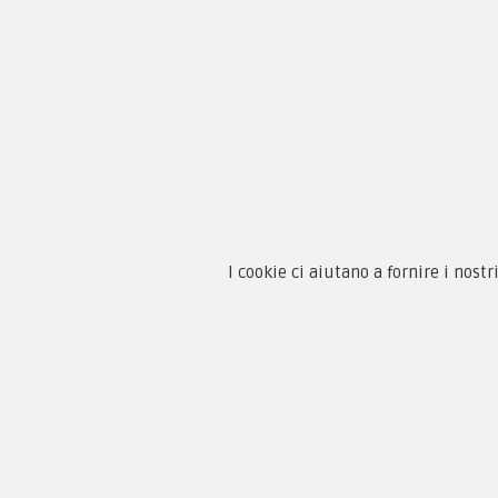
Chi 
Guida
Condi
By F.C.M. & C. sas
I cookie ci aiutano a fornire i nostr
Priva
Sede:
Paga
Via Baccheretana, 178/B
59015 Carmignano — PO
Tel:
+39 055 3872504
Email:
fcm@pxprato.it