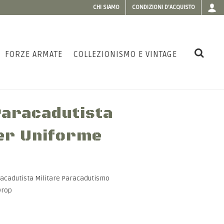
CHI SIAMO
CONDIZIONI D'ACQUISTO
FORZE ARMATE
COLLEZIONISMO E VINTAGE
Paracadutista
Per Uniforme
aracadutista Militare Paracadutismo
Drop