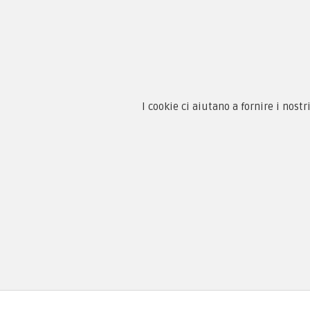
Chi 
Guida
Condi
By F.C.M. & C. sas
Priva
Sede:
Paga
I cookie ci aiutano a fornire i nostr
Via Baccheretana, 178/B
59015 Carmignano — PO
Tel:
+39 055 3872504
Email:
fcm@pxprato.it
Copyright © 2005-2018
PX Military Store
By F.C.M. & C. s