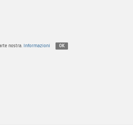
Contattaci su Facebook
parte nostra.
Informazioni
OK
Design e Hosting:
Monema