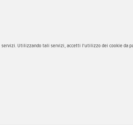
siamo
Novità
 alle taglie
Equipaggiamento
zioni d'acquisto
Patch e Distintivi
cy & Cookie
Forze Armate
menti
Collezionismo e Vintage
i servizi. Utilizzando tali servizi, accetti l'utilizzo dei cookie da 
as, PI 01704000973