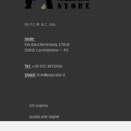
By F.C.M. & C. sas
Sede:
Via Baccheretana, 178/B
59015 Carmignano — PO
Tel:
+39 055 3872504
Email:
fcm@pxprato.it
Chi siamo
Guida alle taglie
Condizioni d'acquisto