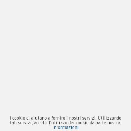
Privacy & Cookie
Pagamenti
Novità
Equipaggiamento
Patch e Distintivi
Forze Armate
Collezionismo e Vintage
I cookie ci aiutano a fornire i nostri servizi. Utilizzando
tali servizi, accetti l'utilizzo dei cookie da parte nostra.
Informazioni
Contattaci su Facebook