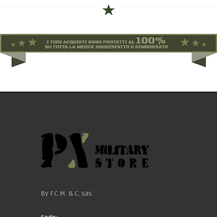
By F.C.M. & C. sas