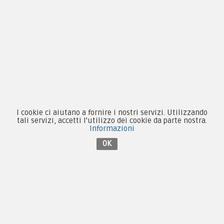
Novità
Equipaggiamento
Patch e Distintivi
Forze Armate
Collezionismo e Vintage
I cookie ci aiutano a fornire i nostri servizi. Utilizzando
tali servizi, accetti l'utilizzo dei cookie da parte nostra.
Informazioni
OK
Contattaci su Facebook