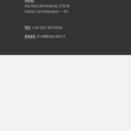
Sede:
Via Baccheretana, 178/B
59015 Carmignano — PO
Tel:
+39 055 3872504
Email:
fcm@pxprato.it
Chi siamo
Guida alle taglie
Condizioni d'acquisto
Privacy & Cookie
Pagamenti