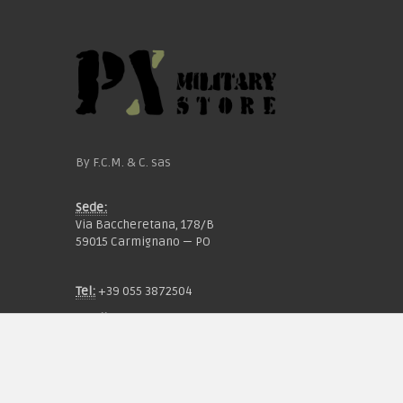
By F.C.M. & C. sas
Sede:
Via Baccheretana, 178/B
59015 Carmignano — PO
Tel:
+39 055 3872504
Email:
fcm@pxprato.it