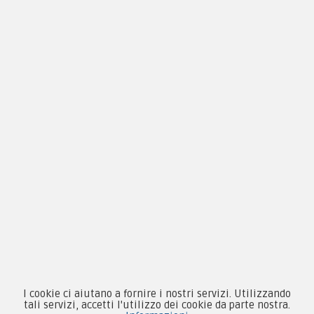
Chi siamo
Guida alle taglie
Condizioni d'acquisto
Privacy & Cookie
Pagamenti
Novità
Equipaggiamento
Patch e Distintivi
Forze Armate
I cookie ci aiutano a fornire i nostri servizi. Utilizzando
Collezionismo e Vintage
tali servizi, accetti l'utilizzo dei cookie da parte nostra.