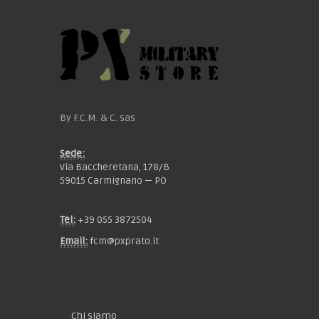
By F.C.M. & C. sas
Sede:
Via Baccheretana, 178/B
59015 Carmignano — PO
Tel:
+39 055 3872504
Email:
fcm@pxprato.it
Chi siamo