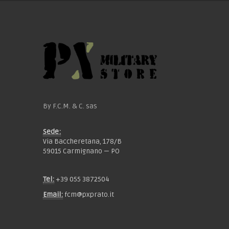
By F.C.M. & C. sas
Sede:
Via Baccheretana, 178/B
59015 Carmignano — PO
Tel:
+39 055 3872504
Email:
fcm@pxprato.it