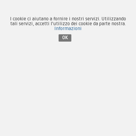
Collezionismo e Vintage
I cookie ci aiutano a fornire i nostri servizi. Utilizzando
tali servizi, accetti l'utilizzo dei cookie da parte nostra.
Informazioni
Contattaci su Facebook
OK