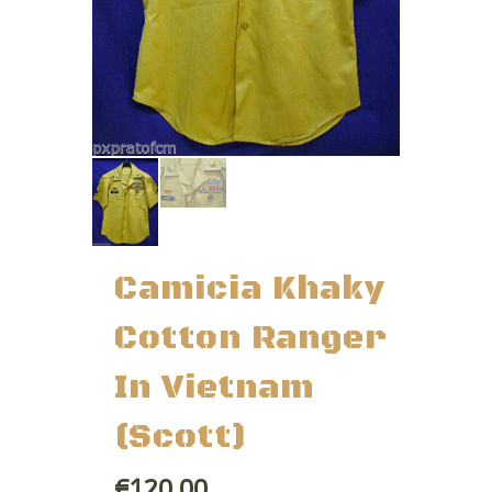
Camicia Khaky
Cotton Ranger
In Vietnam
(Scott)
€120,00