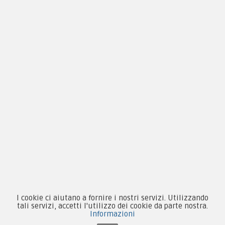
Privacy & Cookie
Pagamenti
Novità
Equipaggiamento
Patch e Distintivi
Forze Armate
Collezionismo e Vintage
I cookie ci aiutano a fornire i nostri servizi. Utilizzando
tali servizi, accetti l'utilizzo dei cookie da parte nostra.
Informazioni
Contattaci su Facebook