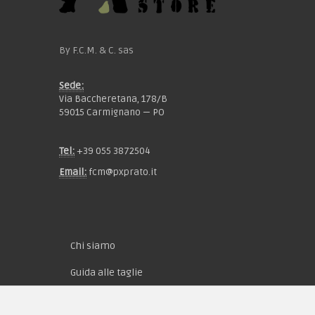
By F.C.M. & C. sas
Sede:
Via Baccheretana, 178/B
59015 Carmignano — PO
Tel:
+39 055 3872504
Email:
fcm@pxprato.it
Chi siamo
Guida alle taglie
Condizioni d'acquisto